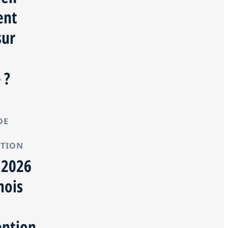
ent
sur
e
 ?
DE
NTION
 2026
mois
ention