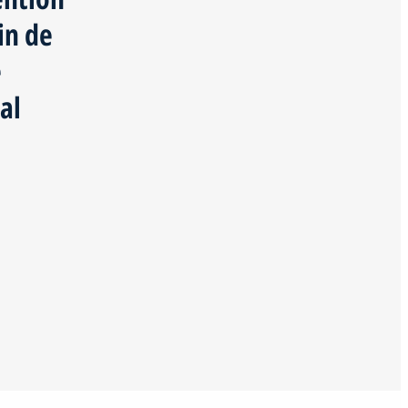
in de
e
al