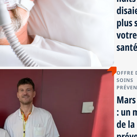
disai
plus 
votr
santé
OFFRE 
SOINS
PRÉVE
Mars
: un 
de la
prév