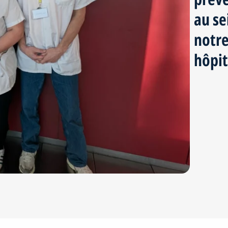
au se
notr
hôpit