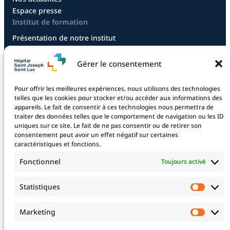
Espace presse
Institut de formation
Présentation de notre institut
Diplôme infirmier
Diplôme aide-soignant
Gérer le consentement
Diplôme aide-soignant en alternance
Diplôme CCEPS
Pour offrir les meilleures expériences, nous utilisons des technologies
Taxe d’apprentissage
telles que les cookies pour stocker et/ou accéder aux informations des
appareils. Le fait de consentir à ces technologies nous permettra de
traiter des données telles que le comportement de navigation ou les ID
uniques sur ce site. Le fait de ne pas consentir ou de retirer son
La fondation
consentement peut avoir un effet négatif sur certaines
La Fondation
caractéristiques et fonctions.
Les projets financés
Fonctionnel
Toujours activé
Le projet 2025
Devenez mécène !
Statistiques
Statis
Nos mécènes
Professionnels de santé
Marketing
Marke
Télé-expertise