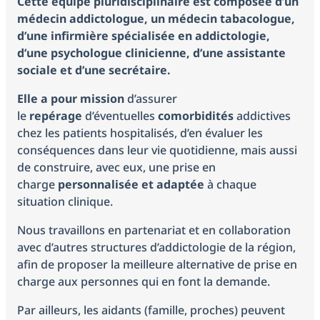
Cette équipe pluridisciplinaire est composée d’un
er
e
ne
nai
et
alit
ur
Les
ire
No
ins
Vot
Act
tal
ins
médecin addictologue, un médecin tabacologue,
vot
nc
ssa
séc
és
éq
d'a
s
Pré
crir
re
ual
Dr
crir
d’une infirmière spécialisée en addictologie,
re
e
nc
uri
uip
nal
par
e à
sor
oit
e
d’une psychologue clinicienne, d’une assistante
ve
d’a
e
té
es
ati
tie
s
sociale et d’une secrétaire.
nu
ccè
de
res
on
Vot
et
e
s
s
Vo
Elle a pour mission
d’assurer
so
inf
au
soi
s
le
repérage
d’éventuelles
comorbidités
addictives
urc
Le
or
x
ns
rés
chez les patients hospitalisés, d’en évaluer les
es
jou
ma
soi
ult
conséquences dans leur vie quotidienne, mais aussi
r
Le
tio
ns
Le
ats
de construire, avec eux, une prise en
de
ch
ns
de
Ce
d’e
charge
personnalisée et adaptée
à chaque
vot
ec
sa
ntr
xa
situation clinique.
k
nté
e
up
(PA
Nous travaillons en partenariat et en collaboration
de
sa
SS)
avec d’autres structures d’addictologie de la région,
sa
nté
afin de proposer la meilleure alternative de prise en
nté
charge aux personnes qui en font la demande.
Par ailleurs, les aidants (famille, proches) peuvent