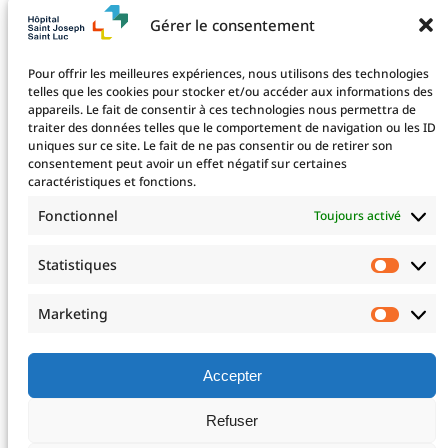
Diplôme aide-soignant
Gérer le consentement
Diplôme aide-soignant en alternance
Diplôme CCEPS
Pour offrir les meilleures expériences, nous utilisons des technologies
Taxe d’apprentissage
telles que les cookies pour stocker et/ou accéder aux informations des
appareils. Le fait de consentir à ces technologies nous permettra de
traiter des données telles que le comportement de navigation ou les ID
uniques sur ce site. Le fait de ne pas consentir ou de retirer son
La fondation
consentement peut avoir un effet négatif sur certaines
La Fondation
caractéristiques et fonctions.
Les projets financés
Fonctionnel
Toujours activé
Le projet 2025
Devenez mécène !
Statistiques
Statis
Nos mécènes
Professionnels de santé
Marketing
Marke
Télé-expertise
Enseignements post-universitaires – EPU
Adresser un patient
Accepter
Nous rejoindre
Refuser