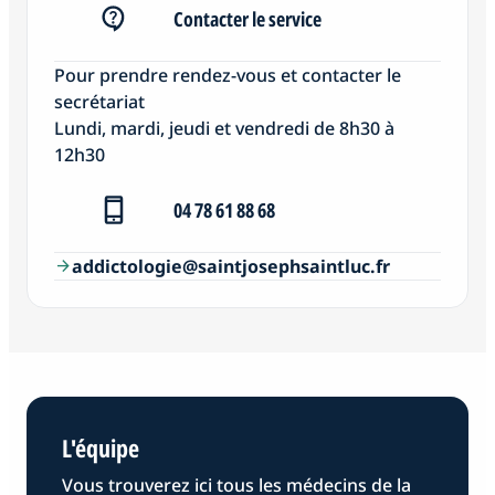
Contacter le service
Pour prendre rendez-vous et contacter le
secrétariat
Lundi, mardi, jeudi et vendredi de 8h30 à
12h30
04 78 61 88 68
addictologie@saintjosephsaintluc.fr
arrow_forward
L'équipe
Vous trouverez ici tous les médecins de la