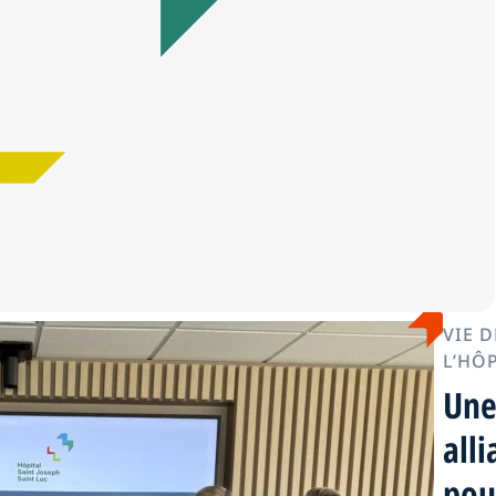
VIE D
L’HÔ
Un
all
pou