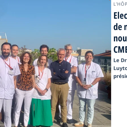
L’HÔ
Ele
de 
nou
CM
Le Dr
Luyto
prési