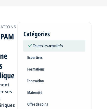
ssistée. Une avancée majeure pour
e traitement des hernies
mbilicales et éventrations.
ATIONS
Catégories
CPAM
Toutes les actualités
ne
Expertises
s
Formations
lique
Innovation
ment
ser ses
Maternité
s
Offre de soins
riques