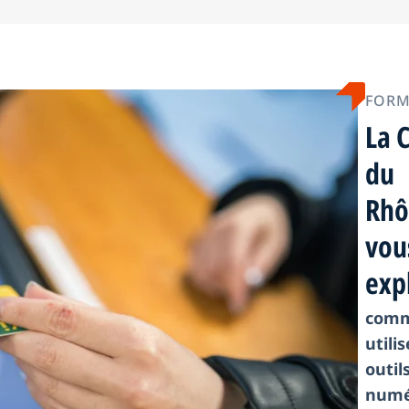
a
l
o
FORM
La 
du
Rhô
vou
exp
com
utili
outil
numé