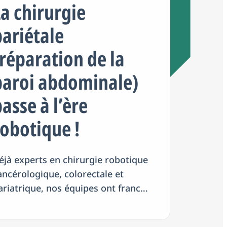
La chirurgie
pariétale
(réparation de la
paroi abdominale)
asse à l’ère
robotique !
éjà experts en chirurgie robotique
ancérologique, colorectale et
ariatrique, nos équipes ont franchi
ne nouvelle étape avec l’arrivée de
a chirurgie pariétale robot-