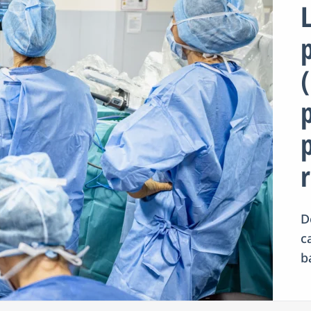
p
D
c
b
u
l