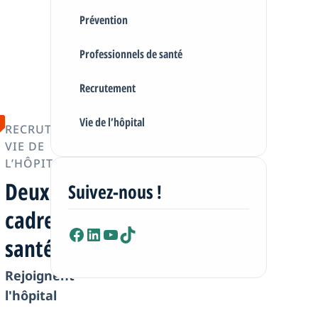
Prévention
Professionnels de santé
Recrutement
Vie de l’hôpital
RECRUTEMENT
VIE DE
L’HÔPITAL
Deux
Suivez-nous !
cadres de
santé
Facebook
LinkedIn
YouTube
TikTok
Rejoignent
l'hôpital