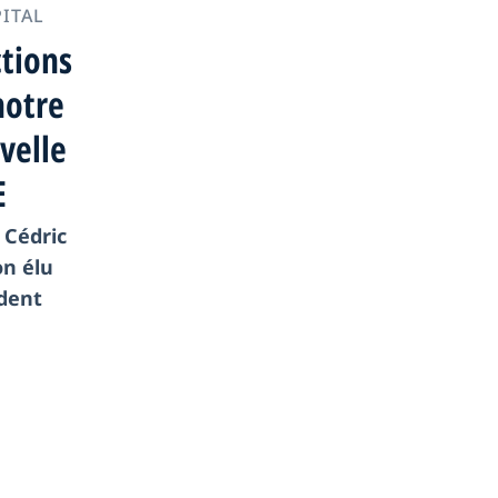
PITAL
ctions
notre
velle
E
 Cédric
n élu
dent