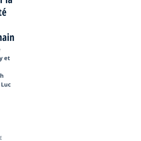
té
ain
e
y et
ph
 Luc
E