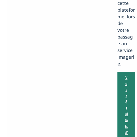
cette
platefor
me, lors
de
votre
passag
e au
service
imageri
e.
V
o
s
r
é
s
ul
ta
ts
d’