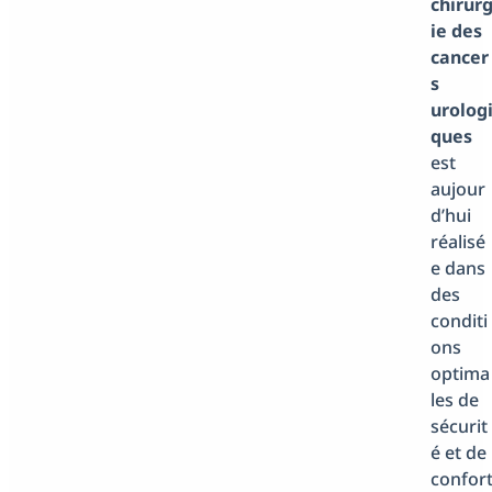
chirur
ie des
cancer
s
urolog
ques
est
aujour
d’hui
réalisé
e dans
des
conditi
ons
optima
les de
sécurit
é et de
confor