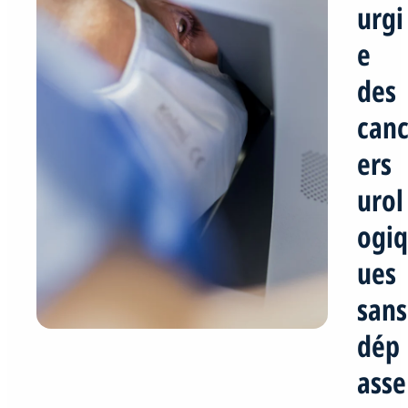
urgi
e
des
can
ers
urol
ogiq
ues
sans
dép
asse