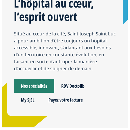
L’hôpital au cœur,
er
e
ne
nai
et
alit
ur
Les
ire
No
ins
Vot
Act
tal
ins
vot
nc
ssa
séc
és
l’esprit ouvert
éq
d'a
s
Pré
crir
re
ual
Dr
crir
re
e
nc
uri
uip
nal
par
e à
sor
oit
e
ve
d’a
e
té
es
ati
tie
s
nu
ccè
de
Situé au cœur de la cité, Saint Joseph Saint Luc
res
on
Vot
et
e
s
s
Vo
a pour ambition d’être toujours un hôpital
so
inf
au
soi
s
accessible, innovant, s’adaptant aux besoins
urc
Le
or
x
ns
rés
d’un territoire en constante évolution, en
es
jou
ma
soi
ult
faisant en sorte d’anticiper la manière
r
Le
tio
ns
Le
ats
d’accueillir et de soigner de demain.
de
ch
ns
de
Ce
d’e
vot
ec
sa
ntr
xa
k
nté
Nos spécialités
RDV Doctolib
e
up
(PA
de
sa
SS)
My SJSL
Payez votre facture
sa
nté
nté