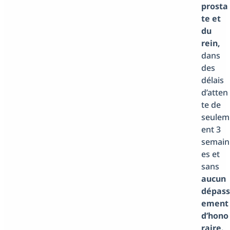
prosta
te et
du
rein,
dans
des
délais
d’atten
te de
seulem
ent 3
semain
es et
sans
aucun
dépass
ement
d’hono
raire.