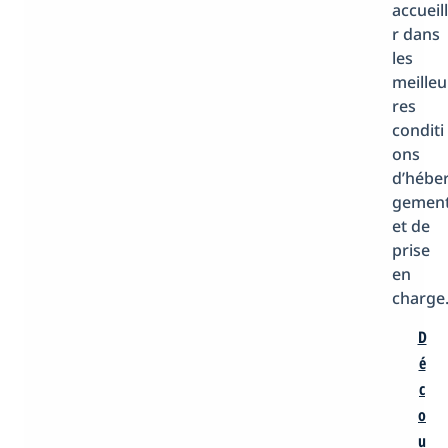
accueill
r dans
les
meilleu
res
conditi
ons
d’hébe
gemen
et de
prise
en
charge
D
é
c
o
u