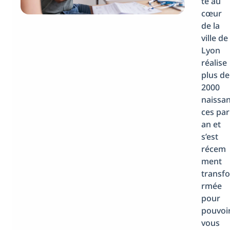
té au
cœur
de la
ville de
Lyon
réalise
plus de
2000
naissa
ces par
an et
s’est
récem
ment
transfo
rmée
pour
pouvoi
vous