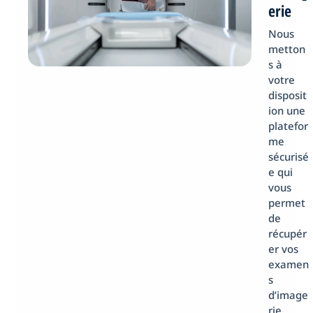
erie
Nous
metton
s à
votre
disposit
ion une
platefor
me
sécurisé
e qui
vous
permet
de
récupér
er vos
examen
s
d’image
rie