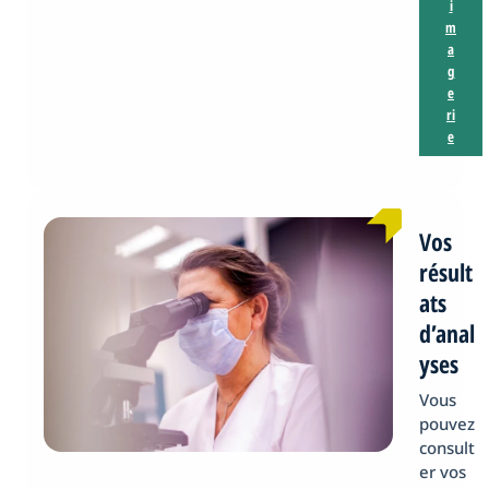
i
m
a
g
e
ri
e
Vos
résult
ats
d’anal
yses
Vous
pouvez
consult
er vos