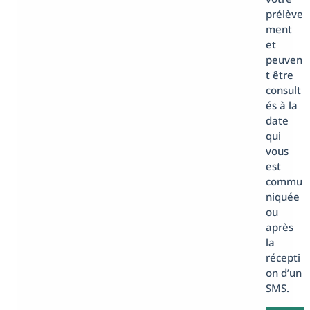
prélève
ment
et
peuven
t être
consult
és à la
date
qui
vous
est
commu
niquée
ou
après
la
récepti
on d’un
SMS.