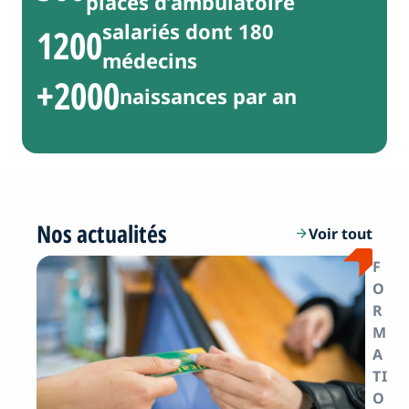
places d’ambulatoire
salariés dont 180
1200
médecins
+2000
naissances par an
Nos actualités
Voir tout
arrow_forward
F
O
R
M
A
TI
O