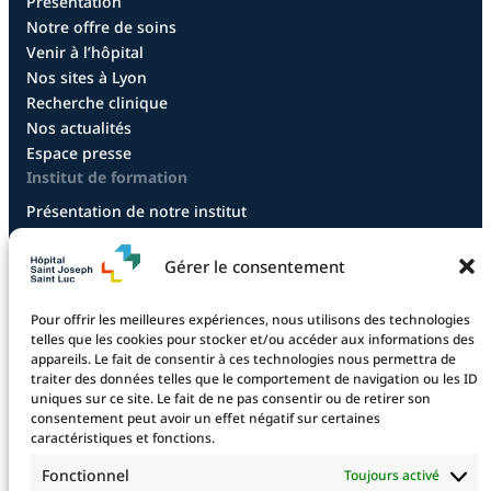
Présentation
Notre offre de soins
Venir à l’hôpital
Nos sites à Lyon
Recherche clinique
Nos actualités
Espace presse
Institut de formation
Présentation de notre institut
Diplôme infirmier
Diplôme aide-soignant
Gérer le consentement
Diplôme aide-soignant en alternance
Diplôme CCEPS
Pour offrir les meilleures expériences, nous utilisons des technologies
Taxe d’apprentissage
telles que les cookies pour stocker et/ou accéder aux informations des
appareils. Le fait de consentir à ces technologies nous permettra de
traiter des données telles que le comportement de navigation ou les ID
uniques sur ce site. Le fait de ne pas consentir ou de retirer son
La fondation
consentement peut avoir un effet négatif sur certaines
La Fondation
caractéristiques et fonctions.
Les projets financés
Fonctionnel
Toujours activé
Le projet 2025