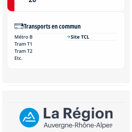
Transports en commun
Métro B
Site TCL
arrow_forward
Tram T1
Tram T2
Etc.