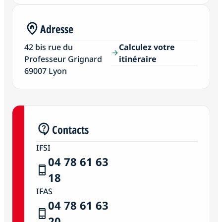
Adresse
42 bis rue du
Calculez votre
arrow_forward
Professeur Grignard
itinéraire
69007 Lyon
Contacts
IFSI
04 78 61 63
18
IFAS
04 78 61 63
20