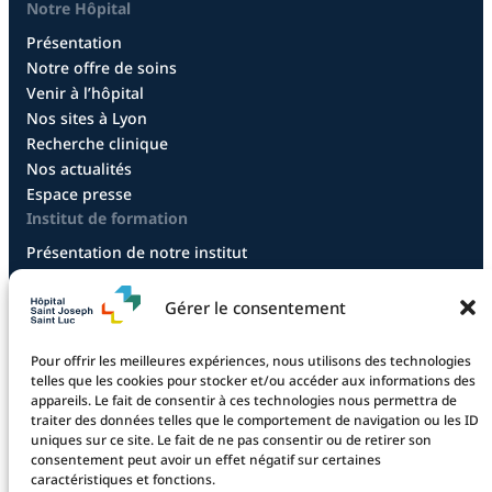
Notre Hôpital
Présentation
Notre offre de soins
Venir à l’hôpital
Nos sites à Lyon
Recherche clinique
Nos actualités
Espace presse
Institut de formation
Présentation de notre institut
Diplôme infirmier
Diplôme aide-soignant
Gérer le consentement
Diplôme aide-soignant en alternance
Diplôme CCEPS
Pour offrir les meilleures expériences, nous utilisons des technologies
Taxe d’apprentissage
telles que les cookies pour stocker et/ou accéder aux informations des
appareils. Le fait de consentir à ces technologies nous permettra de
traiter des données telles que le comportement de navigation ou les ID
uniques sur ce site. Le fait de ne pas consentir ou de retirer son
La fondation
consentement peut avoir un effet négatif sur certaines
caractéristiques et fonctions.
La Fondation