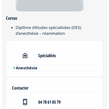
Cursus
Diplôme d’études spécialisées (DES)
d’anesthésie – réanimation
Spécialités
Anesthésie
arrow_forward
Contacter
04 78 61 85 79