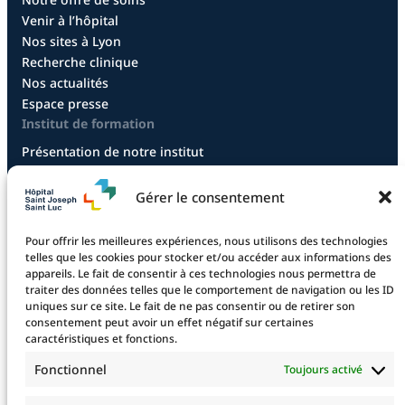
Venir à l’hôpital
Nos sites à Lyon
Recherche clinique
Nos actualités
Espace presse
Institut de formation
Présentation de notre institut
Diplôme infirmier
Diplôme aide-soignant
Gérer le consentement
Diplôme aide-soignant en alternance
Diplôme CCEPS
Pour offrir les meilleures expériences, nous utilisons des technologies
Taxe d’apprentissage
telles que les cookies pour stocker et/ou accéder aux informations des
appareils. Le fait de consentir à ces technologies nous permettra de
traiter des données telles que le comportement de navigation ou les ID
uniques sur ce site. Le fait de ne pas consentir ou de retirer son
La fondation
consentement peut avoir un effet négatif sur certaines
La Fondation
caractéristiques et fonctions.
Les projets financés
Fonctionnel
Toujours activé
Le projet 2025
Devenez mécène !