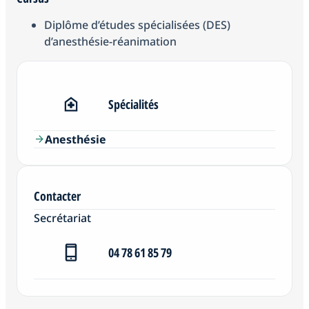
Diplôme d’études spécialisées (DES)
d’anesthésie-réanimation
Spécialités
Anesthésie
arrow_forward
Contacter
Secrétariat
04 78 61 85 79