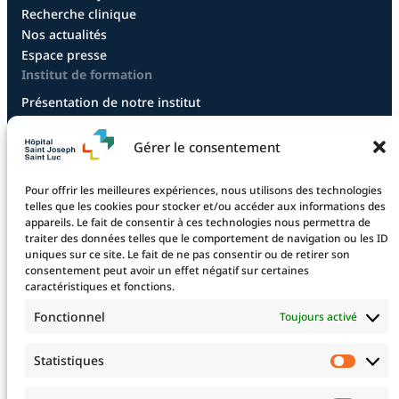
Recherche clinique
Nos actualités
Espace presse
Institut de formation
Présentation de notre institut
Diplôme infirmier
Diplôme aide-soignant
Gérer le consentement
Diplôme aide-soignant en alternance
Diplôme CCEPS
Pour offrir les meilleures expériences, nous utilisons des technologies
Taxe d’apprentissage
telles que les cookies pour stocker et/ou accéder aux informations des
appareils. Le fait de consentir à ces technologies nous permettra de
traiter des données telles que le comportement de navigation ou les ID
uniques sur ce site. Le fait de ne pas consentir ou de retirer son
La fondation
consentement peut avoir un effet négatif sur certaines
La Fondation
caractéristiques et fonctions.
Les projets financés
Fonctionnel
Toujours activé
Le projet 2025
Devenez mécène !
Statistiques
Statis
Nos mécènes
Professionnels de santé