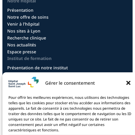
Notre Hôpital
Présentation
Notre offre de soins
Venir à l’hôpital
Nos sites à Lyon
Recherche clinique
Nos actualités
Espace presse
Institut de formation
Présentation de notre institut
Diplôme infirmier
Diplôme aide-soignant
Gérer le consentement
Diplôme aide-soignant en alternance
Diplôme CCEPS
Pour offrir les meilleures expériences, nous utilisons des technologies
Taxe d’apprentissage
telles que les cookies pour stocker et/ou accéder aux informations des
appareils. Le fait de consentir à ces technologies nous permettra de
traiter des données telles que le comportement de navigation ou les ID
uniques sur ce site. Le fait de ne pas consentir ou de retirer son
La fondation
consentement peut avoir un effet négatif sur certaines
La Fondation
caractéristiques et fonctions.