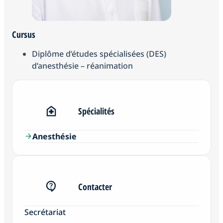
Cursus
Diplôme d’études spécialisées (DES)
d’anesthésie – réanimation
Spécialités
Anesthésie
arrow_forward
Contacter
Secrétariat