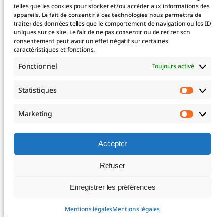
Taxe d’apprentissage
telles que les cookies pour stocker et/ou accéder aux informations des
appareils. Le fait de consentir à ces technologies nous permettra de
traiter des données telles que le comportement de navigation ou les ID
uniques sur ce site. Le fait de ne pas consentir ou de retirer son
La fondation
consentement peut avoir un effet négatif sur certaines
caractéristiques et fonctions.
La Fondation
Les projets financés
Fonctionnel
Toujours activé
Le projet 2025
Devenez mécène !
Statistiques
Statis
Nos mécènes
Professionnels de santé
Marketing
Marke
Télé-expertise
Enseignements post-universitaires – EPU
Adresser un patient
Accepter
Nous rejoindre
Refuser
Mentions légales
Enregistrer les préférences
Mentions légales
Mentions légales