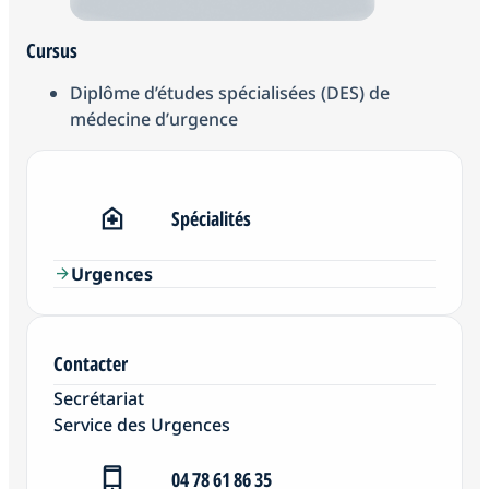
Cursus
Diplôme d’études spécialisées (DES) de
médecine d’urgence
Spécialités
Urgences
arrow_forward
Contacter
Secrétariat
Service des Urgences
04 78 61 86 35