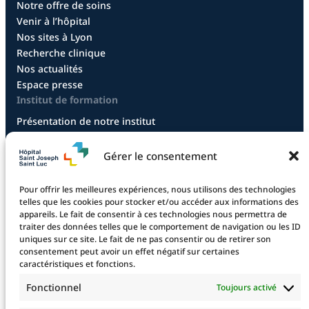
Notre offre de soins
Venir à l’hôpital
Nos sites à Lyon
Recherche clinique
Nos actualités
Espace presse
Institut de formation
Présentation de notre institut
Diplôme infirmier
Diplôme aide-soignant
Gérer le consentement
Diplôme aide-soignant en alternance
Diplôme CCEPS
Pour offrir les meilleures expériences, nous utilisons des technologies
Taxe d’apprentissage
telles que les cookies pour stocker et/ou accéder aux informations des
appareils. Le fait de consentir à ces technologies nous permettra de
traiter des données telles que le comportement de navigation ou les ID
uniques sur ce site. Le fait de ne pas consentir ou de retirer son
La fondation
consentement peut avoir un effet négatif sur certaines
La Fondation
caractéristiques et fonctions.
Les projets financés
Fonctionnel
Toujours activé
Le projet 2025