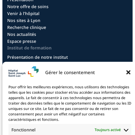
Notre offre de soins
Venir à l’hôpital
Nos sites à Lyon
Recherche clinique
Nos actualités
Espace presse
Institut de formation
Présentation de notre institut
Diplôme infirmier
Diplôme aide-soignant
Gérer le consentement
Diplôme aide-soignant en alternance
Diplôme CCEPS
Pour offrir les meilleures expériences, nous utilisons des technologies
Taxe d’apprentissage
telles que les cookies pour stocker et/ou accéder aux informations des
appareils. Le fait de consentir à ces technologies nous permettra de
traiter des données telles que le comportement de navigation ou les ID
uniques sur ce site. Le fait de ne pas consentir ou de retirer son
La fondation
consentement peut avoir un effet négatif sur certaines
caractéristiques et fonctions.
La Fondation
Les projets financés
Fonctionnel
Toujours activé
Le projet 2025