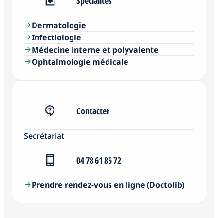
Spécialités
Dermatologie
arrow_forward
Infectiologie
arrow_forward
Médecine interne et polyvalente
arrow_forward
Ophtalmologie médicale
arrow_forward
Contacter
Secrétariat
04 78 61 85 72
Prendre rendez-vous en ligne (Doctolib)
arrow_forward