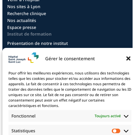
Nos sites à Lyon
Recherche clinique
Nos actualités
Espace presse
Institut de formation
Présentation de notre institut
Diplôme infirmier
Diplôme aide-soignant
Gérer le consentement
Diplôme aide-soignant en alternance
Diplôme CCEPS
Pour offrir les meilleures expériences, nous utilisons des technologies
Taxe d’apprentissage
telles que les cookies pour stocker et/ou accéder aux informations des
appareils. Le fait de consentir à ces technologies nous permettra de
traiter des données telles que le comportement de navigation ou les ID
uniques sur ce site. Le fait de ne pas consentir ou de retirer son
La fondation
consentement peut avoir un effet négatif sur certaines
La Fondation
caractéristiques et fonctions.
Les projets financés
Fonctionnel
Toujours activé
Le projet 2025
Devenez mécène !
Statistiques
Statis
Nos mécènes