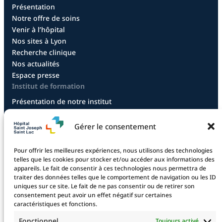
Présentation
Notre offre de soins
Venir à l’hôpital
Nos sites à Lyon
Recherche clinique
Nos actualités
Espace presse
Institut de formation
Présentation de notre institut
Diplôme infirmier
Diplôme aide-soignant
Gérer le consentement
Diplôme aide-soignant en alternance
Diplôme CCEPS
Pour offrir les meilleures expériences, nous utilisons des technologies
Taxe d’apprentissage
telles que les cookies pour stocker et/ou accéder aux informations des
appareils. Le fait de consentir à ces technologies nous permettra de
traiter des données telles que le comportement de navigation ou les ID
uniques sur ce site. Le fait de ne pas consentir ou de retirer son
La fondation
consentement peut avoir un effet négatif sur certaines
caractéristiques et fonctions.
La Fondation
Les projets financés
Fonctionnel
Toujours activé