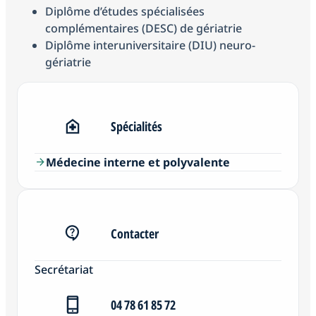
Diplôme d’études spécialisées
complémentaires (DESC) de gériatrie
Diplôme interuniversitaire (DIU) neuro-
gériatrie
Spécialités
Médecine interne et polyvalente
arrow_forward
Contacter
Secrétariat
04 78 61 85 72