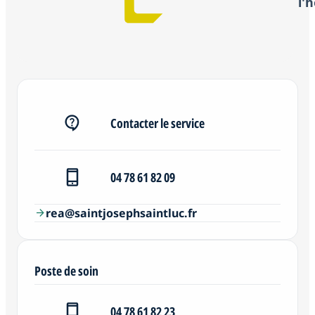
l'
Contacter le service
04 78 61 82 09
rea@saintjosephsaintluc.fr
arrow_forward
Poste de soin
04 78 61 82 23