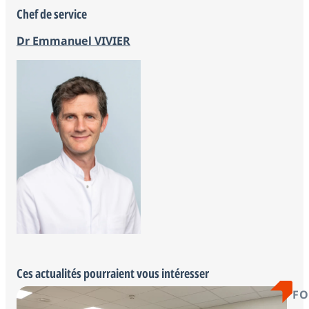
Chef de service
Dr Emmanuel VIVIER
Ces actualités pourraient vous intéresser
FO