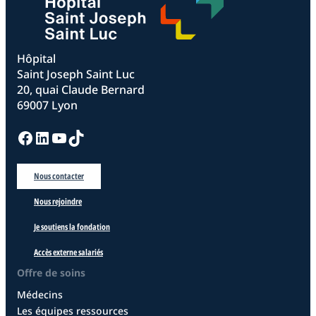
Hôpital
Saint Joseph Saint Luc
20, quai Claude Bernard
69007 Lyon
Facebook
LinkedIn
YouTube
TikTok
Nous contacter
Nous rejoindre
Je soutiens la fondation
Accès externe salariés
Offre de soins
Médecins
Les équipes ressources