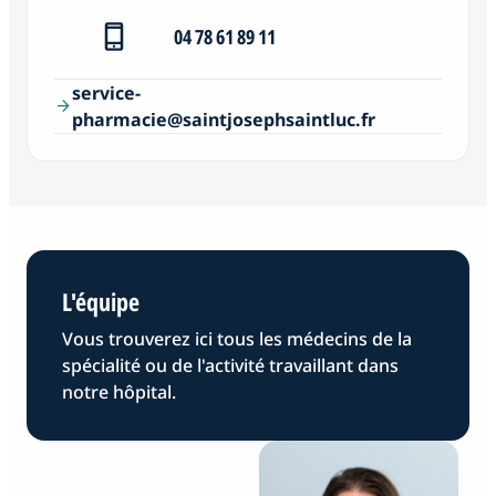
04 78 61 89 11
service-
arrow_forward
pharmacie@saintjosephsaintluc.fr
L'équipe
Vous trouverez ici tous les médecins de la
spécialité ou de l'activité travaillant dans
notre hôpital.