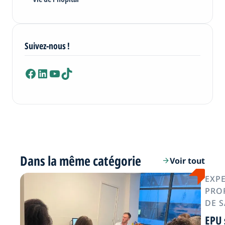
Suivez-nous !
Facebook
LinkedIn
YouTube
TikTok
Dans la même catégorie
Voir tout
arrow_forward
EXPE
PRO
DE 
EPU 