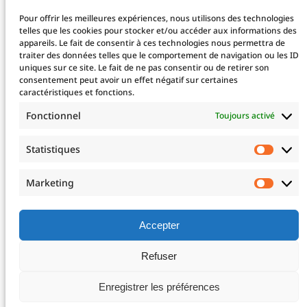
Diplôme CCEPS
Pour offrir les meilleures expériences, nous utilisons des technologies
Taxe d’apprentissage
telles que les cookies pour stocker et/ou accéder aux informations des
appareils. Le fait de consentir à ces technologies nous permettra de
traiter des données telles que le comportement de navigation ou les ID
uniques sur ce site. Le fait de ne pas consentir ou de retirer son
La fondation
consentement peut avoir un effet négatif sur certaines
caractéristiques et fonctions.
La Fondation
Les projets financés
Fonctionnel
Toujours activé
Le projet 2025
Devenez mécène !
Statistiques
Statis
Nos mécènes
Professionnels de santé
Marketing
Marke
Télé-expertise
Enseignements post-universitaires – EPU
Adresser un patient
Accepter
Nous rejoindre
Refuser
Mentions légales
Enregistrer les préférences