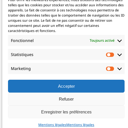
Taxe d’apprentissage
telles que les cookies pour stocker et/ou accéder aux informations des
appareils. Le fait de consentir à ces technologies nous permettra de
traiter des données telles que le comportement de navigation ou les ID
uniques sur ce site. Le fait de ne pas consentir ou de retirer son
La fondation
consentement peut avoir un effet négatif sur certaines
La Fondation
caractéristiques et fonctions.
Les projets financés
Fonctionnel
Toujours activé
Le projet 2025
Devenez mécène !
Statistiques
Statis
Nos mécènes
Professionnels de santé
Marketing
Marke
Télé-expertise
Enseignements post-universitaires – EPU
Adresser un patient
Accepter
Nous rejoindre
Refuser
Mentions légales
Enregistrer les préférences
Mentions légales
Mentions légales