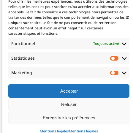
Pour offrir les meilleures expériences, nous utilisons des technologies
Taxe d’apprentissage
telles que les cookies pour stocker et/ou accéder aux informations des
appareils. Le fait de consentir à ces technologies nous permettra de
traiter des données telles que le comportement de navigation ou les ID
uniques sur ce site. Le fait de ne pas consentir ou de retirer son
La fondation
consentement peut avoir un effet négatif sur certaines
caractéristiques et fonctions.
La Fondation
Les projets financés
Fonctionnel
Toujours activé
Le projet 2025
Devenez mécène !
Statistiques
Statis
Nos mécènes
Professionnels de santé
Marketing
Marke
Télé-expertise
Enseignements post-universitaires – EPU
Adresser un patient
Accepter
Nous rejoindre
Refuser
Mentions légales
Enregistrer les préférences
Mentions légales
Mentions légales