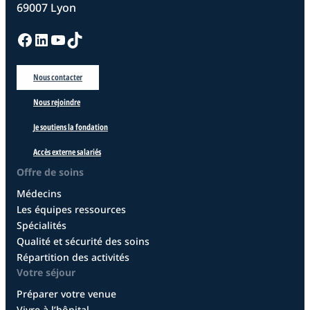
69007 Lyon
Facebook
LinkedIn
YouTube
TikTok
Nous contacter
Nous rejoindre
Je soutiens la fondation
Accès externe salariés
Offre de soins
Médecins
Les équipes ressources
Spécialités
Qualité et sécurité des soins
Répartition des activités
Votre séjour
Préparer votre venue
Vivre à l’hôpital