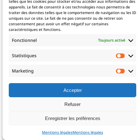
Taxe d’apprentissage
telles que les cookies pour stocker et/ou accéder aux informations des
appareils. Le fait de consentir à ces technologies nous permettra de
traiter des données telles que le comportement de navigation ou les ID
uniques sur ce site. Le fait de ne pas consentir ou de retirer son
La fondation
consentement peut avoir un effet négatif sur certaines
La Fondation
caractéristiques et fonctions.
Les projets financés
Fonctionnel
Toujours activé
Le projet 2025
Devenez mécène !
Statistiques
Statis
Nos mécènes
Professionnels de santé
Marketing
Marke
Télé-expertise
Enseignements post-universitaires – EPU
Adresser un patient
Accepter
Nous rejoindre
Refuser
Mentions légales
Enregistrer les préférences
Mentions légales
Mentions légales