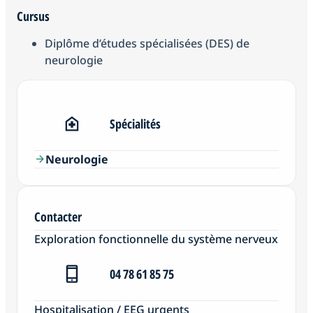
Cursus
Diplôme d’études spécialisées (DES) de
neurologie
Spécialités
Neurologie
arrow_forward
Contacter
Exploration fonctionnelle du système nerveux
04 78 61 85 75
Hospitalisation / EEG urgents