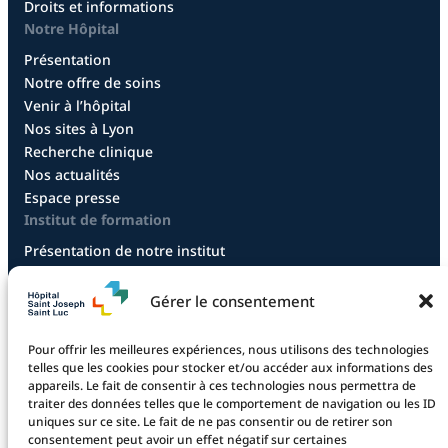
Droits et informations
Notre Hôpital
Présentation
Notre offre de soins
Venir à l’hôpital
Nos sites à Lyon
Recherche clinique
Nos actualités
Espace presse
Institut de formation
Présentation de notre institut
Diplôme infirmier
Diplôme aide-soignant
Gérer le consentement
Diplôme aide-soignant en alternance
Diplôme CCEPS
Pour offrir les meilleures expériences, nous utilisons des technologies
Taxe d’apprentissage
telles que les cookies pour stocker et/ou accéder aux informations des
appareils. Le fait de consentir à ces technologies nous permettra de
traiter des données telles que le comportement de navigation ou les ID
uniques sur ce site. Le fait de ne pas consentir ou de retirer son
La fondation
consentement peut avoir un effet négatif sur certaines