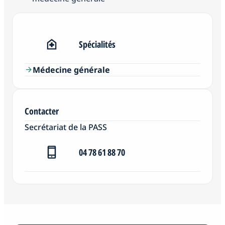
Spécialités
Médecine générale
arrow_forward
Contacter
Secrétariat de la PASS
04 78 61 88 70