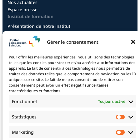
Nos actualités
Espace presse
Institut de formation
Présentation de notre institut
Diplôme infirmier
Diplôme aide-soignant
Gérer le consentement
Diplôme aide-soignant en alternance
Diplôme CCEPS
Pour offrir les meilleures expériences, nous utilisons des technologies
Taxe d’apprentissage
telles que les cookies pour stocker et/ou accéder aux informations des
appareils. Le fait de consentir à ces technologies nous permettra de
traiter des données telles que le comportement de navigation ou les ID
uniques sur ce site. Le fait de ne pas consentir ou de retirer son
La fondation
consentement peut avoir un effet négatif sur certaines
La Fondation
caractéristiques et fonctions.
Les projets financés
Fonctionnel
Toujours activé
Le projet 2025
Devenez mécène !
Statistiques
Statis
Nos mécènes
Professionnels de santé
Marketing
Marke
Télé-expertise