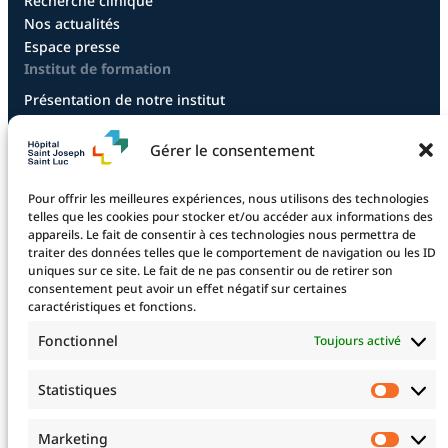
Recherche clinique
Nos actualités
Espace presse
Institut de formation
Présentation de notre institut
Diplôme infirmier
Diplôme aide-soignant
Gérer le consentement
Diplôme aide-soignant en alternance
Diplôme CCEPS
Pour offrir les meilleures expériences, nous utilisons des technologies
Taxe d’apprentissage
telles que les cookies pour stocker et/ou accéder aux informations des
appareils. Le fait de consentir à ces technologies nous permettra de
traiter des données telles que le comportement de navigation ou les ID
uniques sur ce site. Le fait de ne pas consentir ou de retirer son
La fondation
consentement peut avoir un effet négatif sur certaines
La Fondation
caractéristiques et fonctions.
Les projets financés
Fonctionnel
Toujours activé
Le projet 2025
Devenez mécène !
Statistiques
Statis
Nos mécènes
Professionnels de santé
Marketing