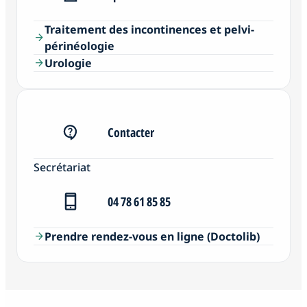
Traitement des incontinences et pelvi-
arrow_forward
périnéologie
Urologie
arrow_forward
Contacter
Secrétariat
04 78 61 85 85
Prendre rendez-vous en ligne (Doctolib)
arrow_forward