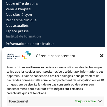
Notre offre de soins
Venir à l’hôpital
Nos sites à Lyon
Recherche clinique
Nos actualités
Espace presse
Institut de formation
Présentation de notre institut
Diplôme infirmier
Diplôme aide-soignant
Gérer le consentement
Diplôme aide-soignant en alternance
Diplôme CCEPS
Pour offrir les meilleures expériences, nous utilisons des technologies
Taxe d’apprentissage
telles que les cookies pour stocker et/ou accéder aux informations des
appareils. Le fait de consentir à ces technologies nous permettra de
traiter des données telles que le comportement de navigation ou les ID
uniques sur ce site. Le fait de ne pas consentir ou de retirer son
La fondation
consentement peut avoir un effet négatif sur certaines
La Fondation
caractéristiques et fonctions.
Les projets financés
Fonctionnel
Toujours activé
Le projet 2025