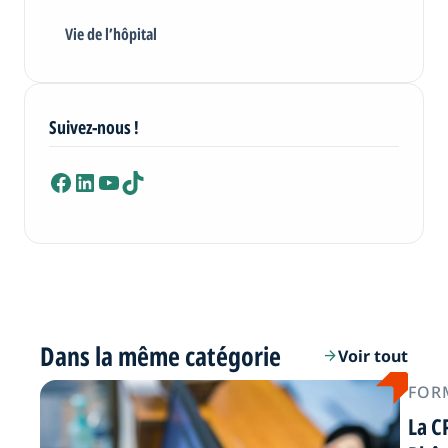
Vie de l’hôpital
Suivez-nous !
Facebook
LinkedIn
YouTube
TikTok
Dans la même catégorie
Voir tout
arrow_forward
FOR
La C