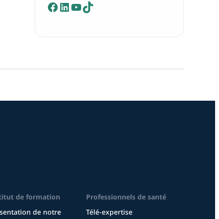
Facebook
LinkedIn
YouTube
TikTok
titut de formation
Professionnels de santé
sentation de notre
Télé-expertise