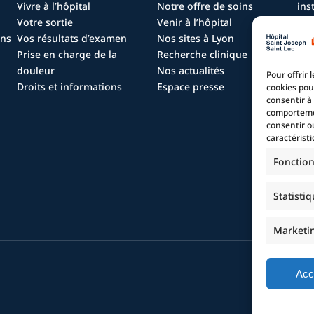
Vivre à l’hôpital
Notre offre de soins
inst
Votre sortie
Venir à l’hôpital
Dip
ins
Vos résultats d’examen
Nos sites à Lyon
Dip
Prise en charge de la
Recherche clinique
Dip
douleur
Nos actualités
alt
Pour offrir 
Droits et informations
Espace presse
Dip
cookies pou
consentir à
Tax
comportemen
consentir o
caractéristi
La 
Fonctio
La 
Les
Statisti
Le 
Dev
Marketi
No
Acc