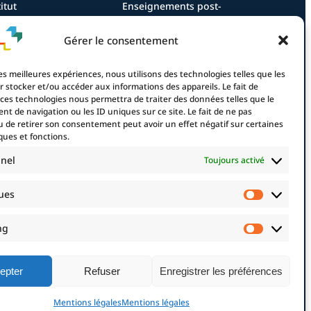
itut
Enseignements post-
lôme infirmier
universitaires – EPU
lôme aide-soignant
Adresser un patient
Gérer le consentement
lôme aide-soignant en
Nous rejoindre
ernance
les meilleures expériences, nous utilisons des technologies telles que les
lôme CCEPS
r stocker et/ou accéder aux informations des appareils. Le fait de
 ces technologies nous permettra de traiter des données telles que le
e d’apprentissage
t de navigation ou les ID uniques sur ce site. Le fait de ne pas
u de retirer son consentement peut avoir un effet négatif sur certaines
ques et fonctions.
fondation
nnel
Toujours activé
Fondation
 projets financés
ques
projet 2025
Statistiq
enez mécène !
ng
s mécènes
Marketi
Mentions légales
epter
Refuser
Enregistrer les préférences
Mentions légales
Mentions légales